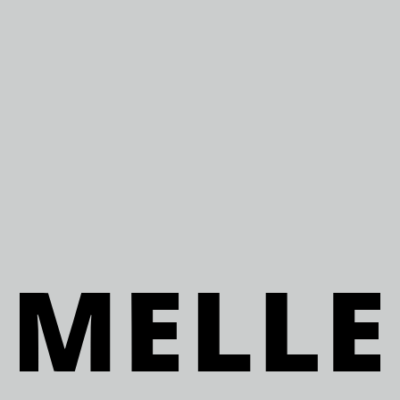
HOME
ALLE WERKEN
VERDIEPING
BIOGRAFIE
TENTOONSTELLINGEN
HANDLEIDING
CONTACT
STICHTING MELLE
ENGLISH